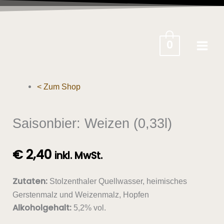
Zum
Inhalt
springen
0
< Zum Shop
Saisonbier: Weizen (0,33l)
€
2,40
inkl. MwSt.
Zutaten:
Stolzenthaler Quellwasser, heimisches
Gerstenmalz und Weizenmalz, Hopfen
Alkoholgehalt:
5,2% vol.