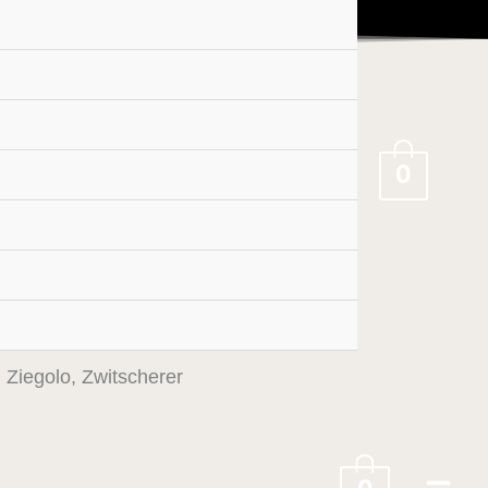
0
0,33l)
Ziegolo, Zwitscherer