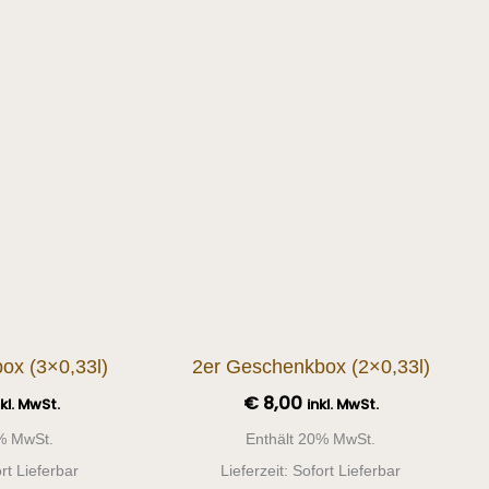
Dieses
Dieses
Produkt
Produk
weist
weist
mehrere
mehre
Varianten
Varian
auf.
auf.
Die
Die
Optionen
Option
können
könne
auf
auf
der
der
ox (3×0,33l)
2er Geschenkbox (2×0,33l)
Produktseite
Produk
€
8,00
nkl. MwSt.
inkl. MwSt.
gewählt
gewähl
% MwSt.
Enthält 20% MwSt.
werden
werde
ort Lieferbar
Lieferzeit: Sofort Lieferbar