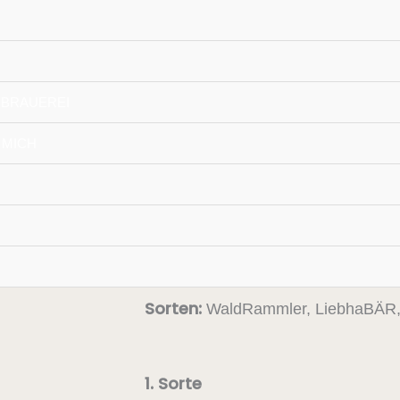
 BRAUEREI
< Zum Shop
 MICH
5er Geschenkbox (5×
€
14,50
inkl. MwSt.
Sorten:
WaldRammler, LiebhaBÄR, 
5er
1. Sorte