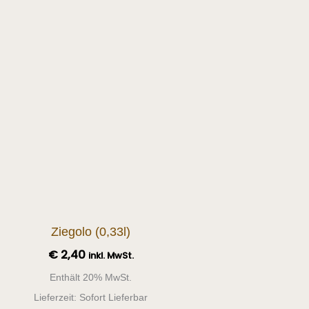
t
re
ten
en
n
Ziegolo (0,33l)
tseite
€
2,40
inkl. MwSt.
t
Enthält 20% MwSt.
n
Lieferzeit: Sofort Lieferbar